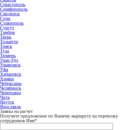
Севастополь
Симферополь
Смоленск
Сочи
Ставрополь
Сургут
Тамбов
Тверь
Тольятти
Томск
Тула
Тюмень
Улан-Удэ
Ульяновск
Уфа
Хабаровск
Химки
Чебоксары
Челябинск
Череповец
Чита
Якутск
Ярославль
Заявка на расчет
Получите предложение по Вашему маршруту на перевозку
сотрудников
Имя*