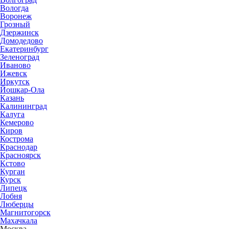
Вологда
Воронеж
Грозный
Дзержинск
Домодедово
Екатеринбург
Зеленоград
Иваново
Ижевск
Иркутск
Йошкар-Ола
Казань
Калининград
Калуга
Кемерово
Киров
Кострома
Краснодар
Красноярск
Кстово
Курган
Курск
Липецк
Лобня
Люберцы
Магнитогорск
Махачкала
Москва