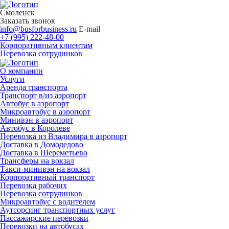
Смоленск
Заказать звонок
info@busforbusiness.ru
E-mail
+7 (995) 222-48-00
Корпоративным клиентам
Перевозка сотрудников
О компании
Услуги
Аренда транспорта
Транспорт в/из аэропорт
Автобус в аэропорт
Микроавтобус в аэропорт
Минивэн в аэропорт
Автобус в Королеве
Перевозка из Владимира в аэропорт
Доставка в Домодедово
Доставка в Шереметьево
Трансферы на вокзал
Такси-минивэн на вокзал
Корпоративный транспорт
Перевозка рабочих
Перевозка сотрудников
Микроавтобус с водителем
Аутсорсинг транспортных услуг
Пассажирские перевозки
Перевозки на автобусах