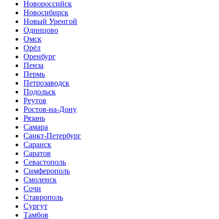
Новороссийск
Новосибирск
Новый Уренгой
Одинцово
Омск
Орёл
Оренбург
Пенза
Пермь
Петрозаводск
Подольск
Реутов
Ростов-на-Дону
Рязань
Самара
Санкт-Петербург
Саранск
Саратов
Севастополь
Симферополь
Смоленск
Сочи
Ставрополь
Сургут
Тамбов