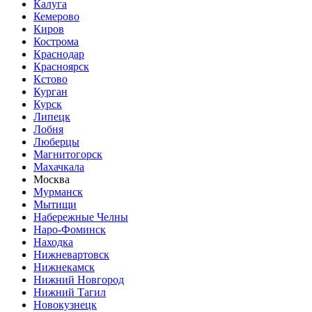
Калуга
Кемерово
Киров
Кострома
Краснодар
Красноярск
Кстово
Курган
Курск
Липецк
Лобня
Люберцы
Магнитогорск
Махачкала
Москва
Мурманск
Мытищи
Набережные Челны
Наро-Фоминск
Находка
Нижневартовск
Нижнекамск
Нижний Новгород
Нижний Тагил
Новокузнецк