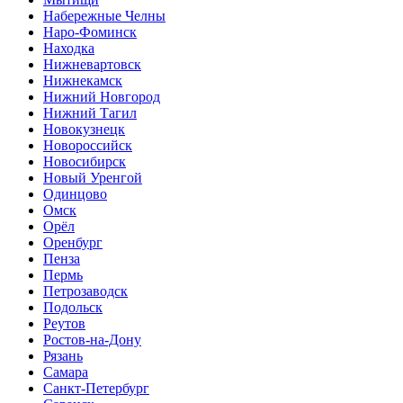
Набережные Челны
Наро-Фоминск
Находка
Нижневартовск
Нижнекамск
Нижний Новгород
Нижний Тагил
Новокузнецк
Новороссийск
Новосибирск
Новый Уренгой
Одинцово
Омск
Орёл
Оренбург
Пенза
Пермь
Петрозаводск
Подольск
Реутов
Ростов-на-Дону
Рязань
Самара
Санкт-Петербург