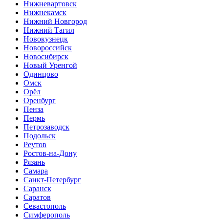
Нижневартовск
Нижнекамск
Нижний Новгород
Нижний Тагил
Новокузнецк
Новороссийск
Новосибирск
Новый Уренгой
Одинцово
Омск
Орёл
Оренбург
Пенза
Пермь
Петрозаводск
Подольск
Реутов
Ростов-на-Дону
Рязань
Самара
Санкт-Петербург
Саранск
Саратов
Севастополь
Симферополь