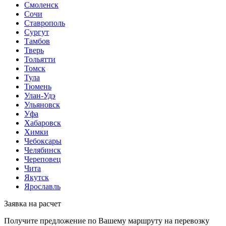
Смоленск
Сочи
Ставрополь
Сургут
Тамбов
Тверь
Тольятти
Томск
Тула
Тюмень
Улан-Удэ
Ульяновск
Уфа
Хабаровск
Химки
Чебоксары
Челябинск
Череповец
Чита
Якутск
Ярославль
Заявка на расчет
Получите предложение по Вашему маршруту на перевозку