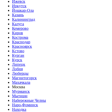
Ижевск
Иркутск
Йошкар-Ола
Казань
Калининград
Калуга
Кемерово
Киров
Кострома
Краснодар
Красноярск
Кстово
Курган
Курск
Липецк
Лобня
Люберцы
Магнитогорск
Махачкала
Москва
Мурманск
Мытищи
Набережные Челны
Наро-Фоминск
Находка