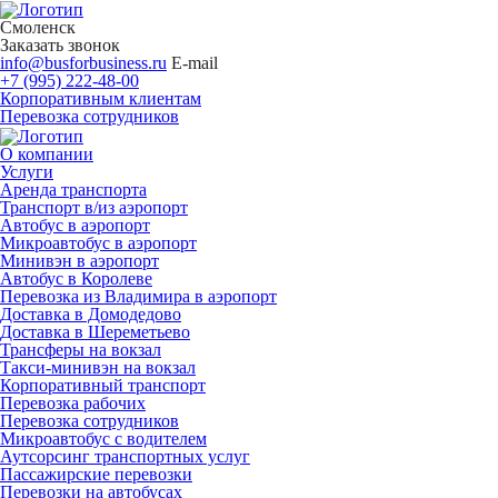
Смоленск
Заказать звонок
info@busforbusiness.ru
E-mail
+7 (995) 222-48-00
Корпоративным клиентам
Перевозка сотрудников
О компании
Услуги
Аренда транспорта
Транспорт в/из аэропорт
Автобус в аэропорт
Микроавтобус в аэропорт
Минивэн в аэропорт
Автобус в Королеве
Перевозка из Владимира в аэропорт
Доставка в Домодедово
Доставка в Шереметьево
Трансферы на вокзал
Такси-минивэн на вокзал
Корпоративный транспорт
Перевозка рабочих
Перевозка сотрудников
Микроавтобус с водителем
Аутсорсинг транспортных услуг
Пассажирские перевозки
Перевозки на автобусах