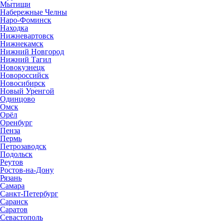
Мытищи
Набережные Челны
Наро-Фоминск
Находка
Нижневартовск
Нижнекамск
Нижний Новгород
Нижний Тагил
Новокузнецк
Новороссийск
Новосибирск
Новый Уренгой
Одинцово
Омск
Орёл
Оренбург
Пенза
Пермь
Петрозаводск
Подольск
Реутов
Ростов-на-Дону
Рязань
Самара
Санкт-Петербург
Саранск
Саратов
Севастополь