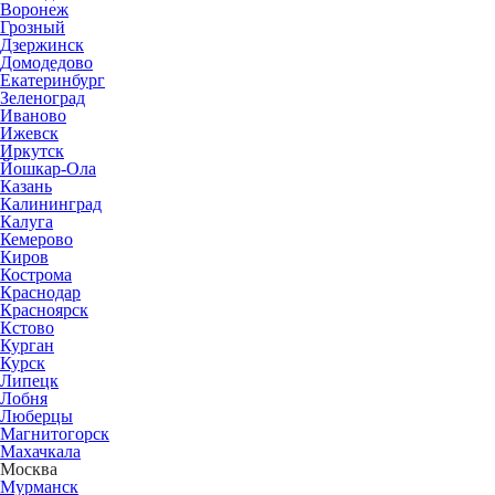
Воронеж
Грозный
Дзержинск
Домодедово
Екатеринбург
Зеленоград
Иваново
Ижевск
Иркутск
Йошкар-Ола
Казань
Калининград
Калуга
Кемерово
Киров
Кострома
Краснодар
Красноярск
Кстово
Курган
Курск
Липецк
Лобня
Люберцы
Магнитогорск
Махачкала
Москва
Мурманск