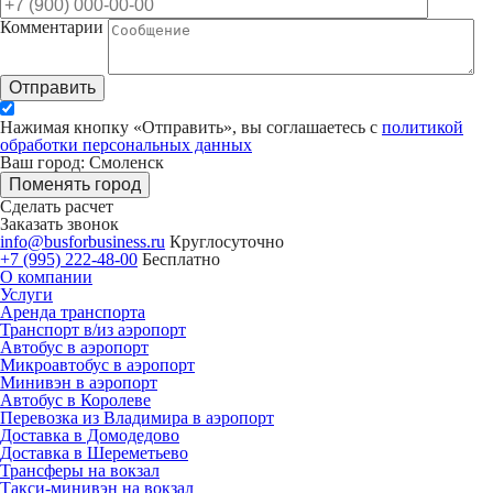
Комментарии
Отправить
Нажимая кнопку «Отправить», вы соглашаетесь с
политикой
обработки персональных данных
Ваш город: Смоленск
Поменять город
Сделать расчет
Заказать звонок
info@busforbusiness.ru
Круглосуточно
+7 (995) 222-48-00
Бесплатно
О компании
Услуги
Аренда транспорта
Транспорт в/из аэропорт
Автобус в аэропорт
Микроавтобус в аэропорт
Минивэн в аэропорт
Автобус в Королеве
Перевозка из Владимира в аэропорт
Доставка в Домодедово
Доставка в Шереметьево
Трансферы на вокзал
Такси-минивэн на вокзал